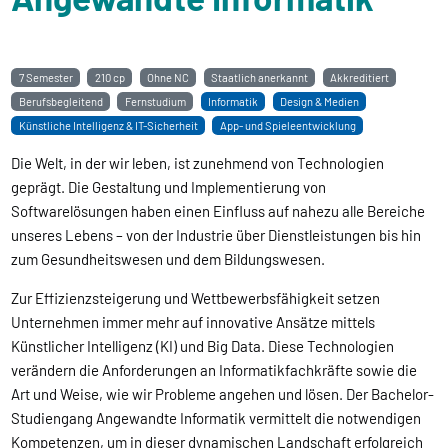
7 Semester
210 cp
Ohne NC
Staatlich anerkannt
Akkreditiert
Berufsbegleitend
Fernstudium
Informatik
Design & Medien
Künstliche Intelligenz & IT-Sicherheit
App- und Spieleentwicklung
Die Welt, in der wir leben, ist zunehmend von Technologien
geprägt. Die Gestaltung und Implementierung von
Softwarelösungen haben einen Einfluss auf nahezu alle Bereiche
unseres Lebens – von der Industrie über Dienstleistungen bis hin
zum Gesundheitswesen und dem Bildungswesen.
Zur Effizienzsteigerung und Wettbewerbsfähigkeit setzen
Unternehmen immer mehr auf innovative Ansätze mittels
Künstlicher Intelligenz (KI) und Big Data. Diese Technologien
verändern die Anforderungen an Informatikfachkräfte sowie die
Art und Weise, wie wir Probleme angehen und lösen. Der Bachelor-
Studiengang Angewandte Informatik vermittelt die notwendigen
Kompetenzen, um in dieser dynamischen Landschaft erfolgreich