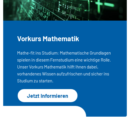
Vorkurs Mathematik
Mathe-fit ins Studium: Mathematische Grundlagen
spielen in diesem Fernstudium eine wichtige Rolle.
Unser Vorkurs Mathematik hilft Ihnen dabei,
vorhandenes Wissen aufzufrischen und sicher ins
Studium zu starten.
Jetzt Informieren