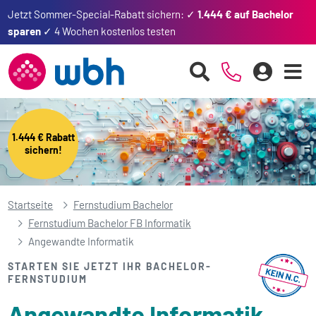
Jetzt Sommer-Special-Rabatt sichern: ✓
1.444 € auf Bachelor
sparen
✓ 4 Wochen kostenlos testen
1.444 € Rabatt
sichern!
Startseite
Fernstudium Bachelor
Fernstudium Bachelor FB Informatik
Angewandte Informatik
STARTEN SIE JETZT IHR BACHELOR-
FERNSTUDIUM
Angewandte Informatik