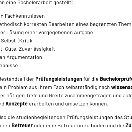
 eine Bachelorarbeit gestellt:
n Fachkenntnissen
ethodisch korrekten Bearbeiten eines begrenzten Them
 der Lösung einer vorgegebenen Aufgabe
Selbst-)Kritik
t, Güte, Zuverlässigkeit
ten Argumentation
gebnisse
 Bestandteil der
Prüfungsleistungen
für die
Bachelorprüf
 ein Problem aus Ihrem Fach selbstständig nach
wissens
der nötigen Tiefe und Breite zusammengetragen und aufg
nd
Konzepte
erarbeiten und umsetzen können.
also die studienbegleitenden Prüfungsleistungen des Stu
einen
Betreuer
oder eine Betreuerin zu finden und die
Zu