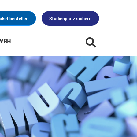
aket bestellen
Studienplatz sichern
 WBH