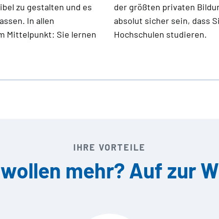
xibel zu gestalten und es
n Europa. So können Sie
ssen. In allen
renommiertesten
 Mittelpunkt: Sie lernen
Hochschulen studieren.
IHRE VORTEILE
 wollen mehr? Auf zur 