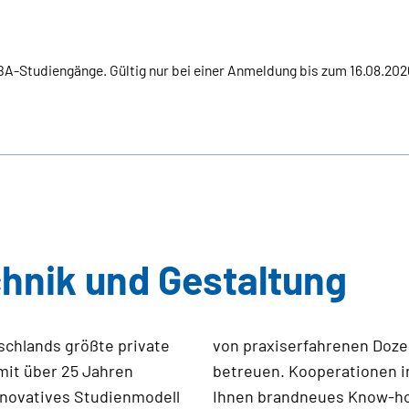
 MBA-Studiengänge. Gültig nur bei einer Anmeldung bis zum 16.08.20
hnik und Gestaltung
schlands größte private
e Sie rund um die Uhr
mit über 25 Jahren
senschaft garantiert
innovatives Studienmodell
l der Klettgruppe – eine