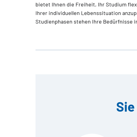
bietet Ihnen die Freiheit, Ihr Studium fle
der größten privaten Bildungsanbieter i
Ihrer individuellen Lebenssituation anzupa
absolut sicher sein, dass Sie an einer der 
Studienphasen stehen Ihre Bedürfnisse im
Sie