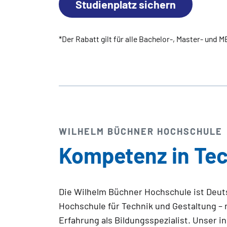
Studienplatz sichern
*Der Rabatt gilt für alle Bachelor-, Master- und
WILHELM BÜCHNER HOCHSCHULE
Kompetenz in Tec
Die Wilhelm Büchner Hochschule ist Deut
von praxiserfahrenen Dozent:innen, di
Hochschule für Technik und Gestaltung – 
betreuen. Kooperationen in Wirtschaft und Wis
Erfahrung als Bildungsspezialist. Unser 
Ihnen brandneues Know-how. Wir sind Tei