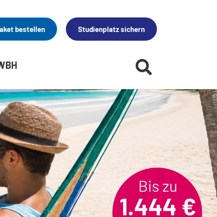
aket bestellen
Studienplatz sichern
 WBH